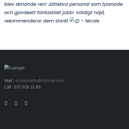
blev skinande ren! Jättebra personal som lyssnade
och gjordeett fantastiskt jobb! Väldigt nöjd,
rekommenderar dem starkt
– Nicole
Mail :
ecohomefix@hotmail.com
Call : 072 029 22 83