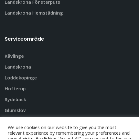
Landskrona Fönsterputs
Landskrona Hemstädning
Serviceområde
Kävlinge
Landskrona
Löddeköpinge
Hofterup
Rydebäck
Glumslöv
Andra städer i Skåne
We use cookies on our website to give you the most
relevant experience by remembering your preferences and
repeat visits. By clicking “Accept All”, you consent to the use