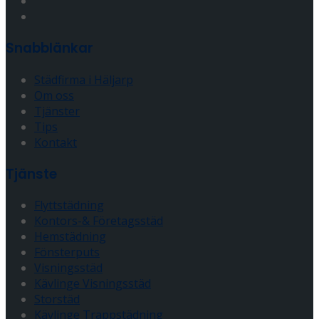
Snabblänkar
Städfirma i Häljarp
Om oss
Tjänster
Tips
Kontakt
Tjänste
Flyttstädning
Kontors-& Företagsstäd
Hemstädning
Fönsterputs
Visningsstäd
Kävlinge Visningsstäd
Storstäd
Kävlinge Trappstädning