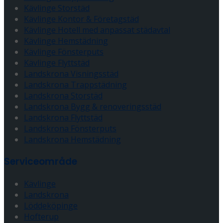
Kävlinge Storstäd
Kävlinge Kontor & Företagstäd
Kävlinge Hotell med anpassat städavtal
Kävlinge Hemstädning
Kävlinge Fönsterputs
Kävlinge Flyttstäd
Landskrona Visningsstäd
Landskrona Trappstädning
Landskrona Storstäd
Landskrona Bygg & renoveringsstäd
Landskrona Flyttstäd
Landskrona Fönsterputs
Landskrona Hemstädning
Serviceområde
Kävlinge
Landskrona
Löddeköpinge
Hofterup