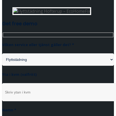
Get free demo
Vilken service eller tjänst gäller det? *
Yta i kvm (valfritt)
Namn *