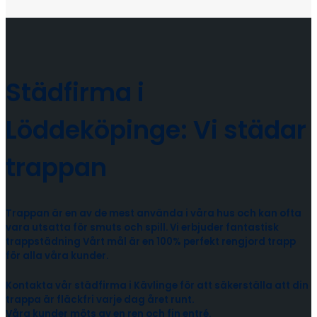
Städfirma i
Löddeköpinge: Vi städar
trappan
Trappan är en av de mest använda i våra hus och kan ofta
vara utsatta för smuts och spill. Vi erbjuder fantastisk
trappstädning Vårt mål är en 100% perfekt rengjord trapp
för alla våra kunder.
Kontakta vår städfirma i Kävlinge för att säkerställa att din
trappa är fläckfri varje dag året runt.
Våra kunder möts av en ren och fin entré.