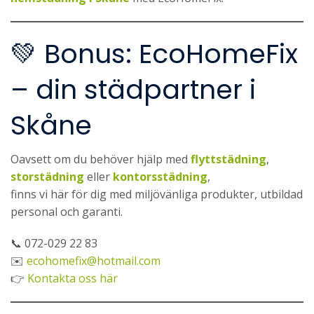
💚 Bonus: EcoHomeFix
– din städpartner i
Skåne
Oavsett om du behöver hjälp med
flyttstädning
,
storstädning
eller
kontorsstädning
,
finns vi här för dig med miljövänliga produkter, utbildad
personal och garanti.
📞 072-029 22 83
✉️
ecohomefix@hotmail.com
👉
Kontakta oss här