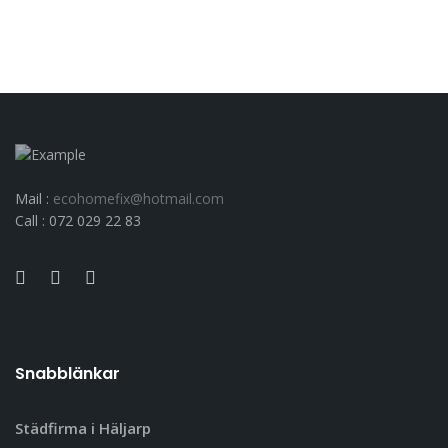
Mail :
ecohomefix@hotmail.com
Call : 072 029 22 83
Snabblänkar
Städfirma i Häljarp