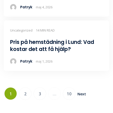
Patryk
maj 4, 2026
Uncategorized
14 MIN READ
Pris på hemstädning i Lund: Vad
kostar det att få hjälp?
Patryk
maj 1, 2026
1
2
3
…
10
Next