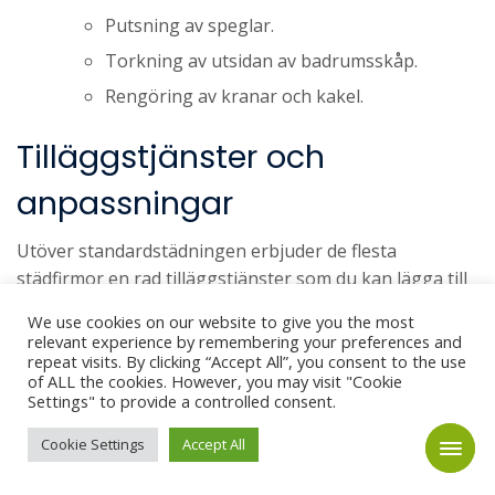
Putsning av speglar.
Torkning av utsidan av badrumsskåp.
Rengöring av kranar och kakel.
Tilläggstjänster och
anpassningar
Utöver standardstädningen erbjuder de flesta
städfirmor en rad tilläggstjänster som du kan lägga till
vid behov. Dessa kan inkludera:
We use cookies on our website to give you the most
relevant experience by remembering your preferences and
Tips:
Kommunicera alltid dina förväntningar och
repeat visits. By clicking “Accept All”, you consent to the use
of ALL the cookies. However, you may visit "Cookie
eventuella specifika önskemål tydligt med städfirman
Settings" to provide a controlled consent.
innan städningen påbörjas, särskilt om det gäller
Cookie Settings
Accept All
speciella ytor eller områden.
Fönsterputsning