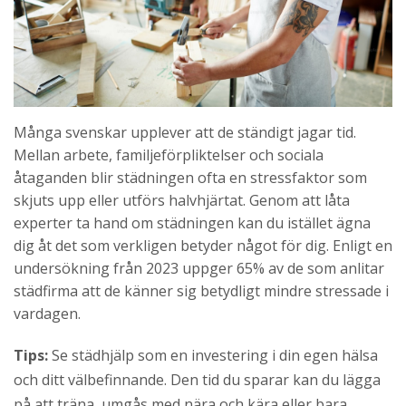
Många svenskar upplever att de ständigt jagar tid.
Mellan arbete, familjeförpliktelser och sociala
åtaganden blir städningen ofta en stressfaktor som
skjuts upp eller utförs halvhjärtat. Genom att låta
experter ta hand om städningen kan du istället ägna
dig åt det som verkligen betyder något för dig. Enligt en
undersökning från 2023 uppger 65% av de som anlitar
städfirma att de känner sig betydligt mindre stressade i
vardagen.
Tips:
Se städhjälp som en investering i din egen hälsa
och ditt välbefinnande. Den tid du sparar kan du lägga
på att träna, umgås med nära och kära eller bara