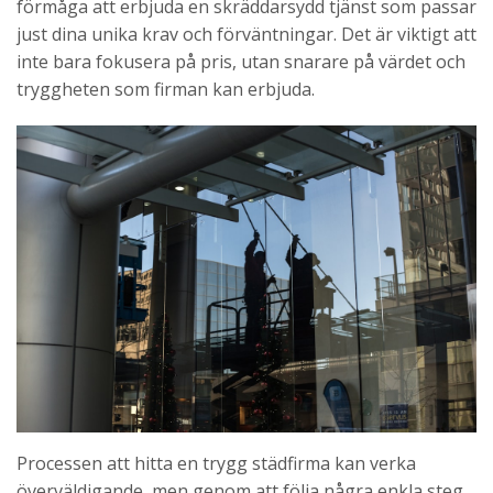
förmåga att erbjuda en skräddarsydd tjänst som passar
just dina unika krav och förväntningar. Det är viktigt att
inte bara fokusera på pris, utan snarare på värdet och
tryggheten som firman kan erbjuda.
Processen att hitta en trygg städfirma kan verka
överväldigande, men genom att följa några enkla steg