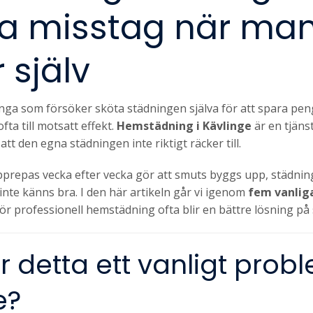
ga misstag när ma
 själv
nga som försöker sköta städningen själva för att spara pengar
fta till motsatt effekt.
Hemstädning i Kävlinge
är en tjäns
tt den egna städningen inte riktigt räcker till.
repas vecka efter vecka gör att smuts byggs upp, städning
inte känns bra. I den här artikeln går vi igenom
fem vanlig
ör professionell hemstädning ofta blir en bättre lösning på s
r detta ett vanligt probl
e?