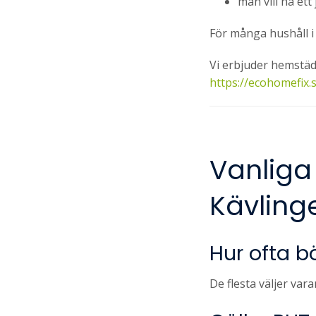
man vill ha ett
För många hushåll i 
Vi erbjuder hemstädn
https://ecohomefix.s
Vanliga
Kävling
Hur ofta 
De flesta väljer var