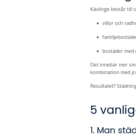
Kävlinge består till s
villor och radh
familjebostäde
bostäder med e
Det innebär mer smut
kombination med job
Resultatet? Städning
5 vanli
1. Man städ