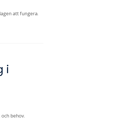
dagen att fungera.
 i
k och behov.