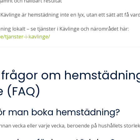
 jämnt och hållbart resultat
Kävlinge är hemstädning inte en lyx, utan ett sätt att få var
ing lokalt – se tjänster i Kävlinge och närområdet här:
e/tjanster-i-kavlinge/
 frågor om hemstädning
e (FAQ)
bör man boka hemstädning?
annan vecka eller varje vecka, beroende på hushållets storle