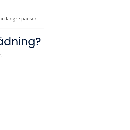
ännu längre pauser.
tädning?
.