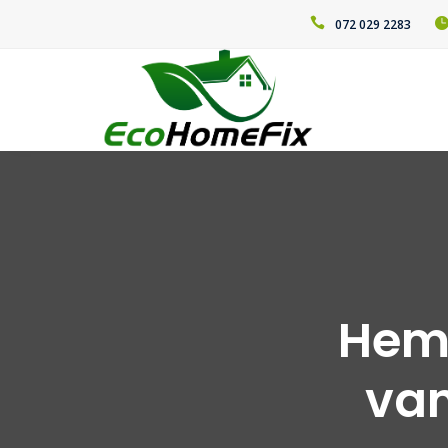
072 029 2283
Hems
van