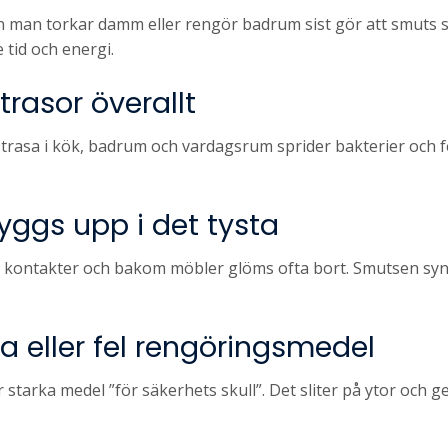
man torkar damm eller rengör badrum sist gör att smuts sp
 tid och energi.
rasor överallt
asa i kök, badrum och vardagsrum sprider bakterier och fett
yggs upp i det tysta
, kontakter och bakom möbler glöms ofta bort. Smutsen syns
ka eller fel rengöringsmedel
tarka medel ”för säkerhets skull”. Det sliter på ytor och ge