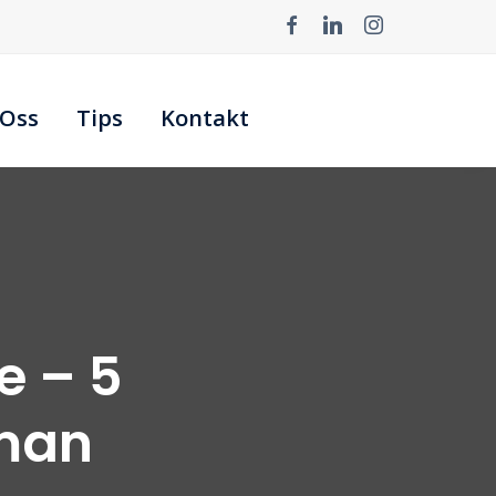
Oss
Tips
Kontakt
e – 5
 man