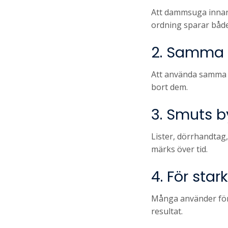
Att dammsuga innan 
ordning sparar både
2. Samma t
Att använda samma tr
bort dem.
3. Smuts b
Lister, dörrhandtag
märks över tid.
4. För star
Många använder för s
resultat.