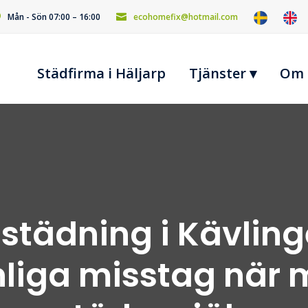
Mån - Sön 07:00 – 16:00
ecohomefix@hotmail.com
Städfirma i Häljarp
Tjänster ▾
Om 
tädning i Kävling
liga misstag när