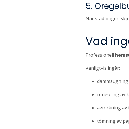
5. Oregel
När städningen skjuts
Vad ing
Professionell
hemst
Vanligtvis ingår:
dammsugning o
rengöring av 
avtorkning av f
tömning av pa