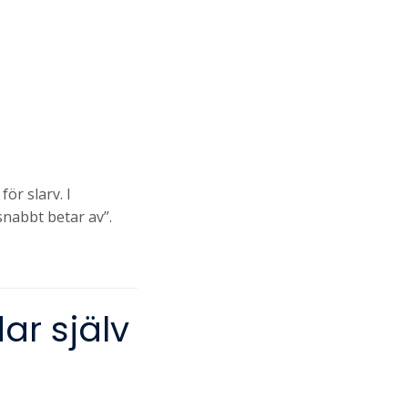
ör slarv. I
snabbt betar av”.
ar själv