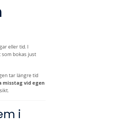
n
 eller tid. I
t som bokas just
en tar längre tid
a misstag vid egen
ikt.
em i