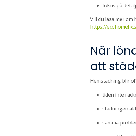
fokus på detal
Vill du läsa mer om 
https://ecohomefix.s
När löna
att städ
Hemstädning blir of
tiden inte räcke
städningen ald
samma problem