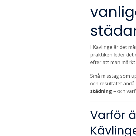
vanli
städar
I Kävlinge är det må
praktiken leder det o
efter att man märkt a
Små misstag som upp
och resultatet ändå 
städning
– och varf
Varför ä
Kävling